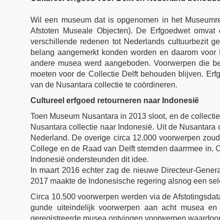
Wil een museum dat is opgenomen in het Museumre
Afstoten Museale Objecten). De Erfgoedwet omvat 
verschillende redenen tot Nederlands cultuurbezit 
belang aangemerkt konden worden en daarom voor Ned
andere musea werd aangeboden. Voorwerpen die betre
moeten voor de Collectie Delft behouden blijven. E
van de Nusantara collectie te coördineren.
Cultureel erfgoed retourneren naar Indonesië
Toen Museum Nusantara in 2013 sloot, en de collectie
Nusantara collectie naar Indonesië. Uit de Nusantara 
Nederland. De overige circa 12.000 voorwerpen zou
College en de Raad van Delft stemden daarrmee in. O
Indonesië ondersteunden dit idee.
In maart 2016 echter zag de nieuwe Directeur-Genera
2017 maakte de Indonesische regering alsnog een sele
Circa 10.500 voorwerpen werden via de Afstotingsd
gunde uiteindelijk voorwerpen aan acht musea en
geregistreerde musea ontvingen voorwerpen waardoor 