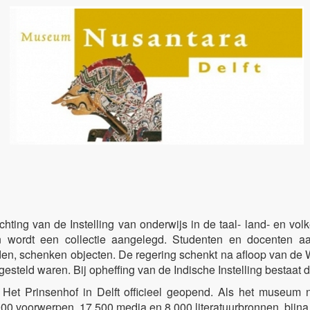
ichting van de Instelling van onderwijs in de taal- land- en 
ren wordt een collectie aangelegd. Studenten en docenten a
en, schenken objecten. De regering schenkt na afloop van de We
steld waren. Bij opheffing van de Indische Instelling bestaat 
Het Prinsenhof in Delft officieel geopend. Als het museu
18.000 voorwerpen, 17.500 media en 8.000 literatuurbronnen, bijn