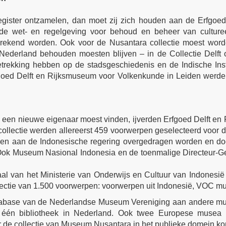
gister ontzamelen, dan moet zij zich houden aan de Erfgo
de wet- en regelgeving voor behoud en beheer van culture
gerekend worden. Ook voor de Nusantara collectie moest wor
erland behouden moesten blijven – in de Collectie Delft of
kking hebben op de stadsgeschiedenis en de Indische Instel
rfgoed Delft en Rijksmuseum voor Volkenkunde in Leiden wer
 een nieuwe eigenaar moest vinden, ijverden Erfgoed Delft en
collectie werden allereerst 459 voorwerpen geselecteerd voor d
den aan de Indonesische regering overgedragen worden en do
ok Museum Nasional Indonesia en de toenmalige Directeur-Gen
al van het Ministerie van Onderwijs en Cultuur van Indonesië
ctie van 1.500 voorwerpen: voorwerpen uit Indonesië, VOC munte
atabase van de Nederlandse Museum Vereniging aan andere mu
 één bibliotheek in Nederland. Ook twee Europese musea 
de collectie van Museum Nusantara in het publieke domein kon